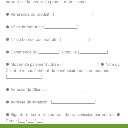
portant sur la vente du produit ci-dessous :
● Référence du produit : [______________________]
● N° de la facture : [___________________]
● N° du bon de commande : [________________]
● Commandé le [____________] / reçu le [________________]
● Moyen de paiement utilisé : [____________________] ● Nom du
Client et le cas échéant du bénéficiaire de la commande :
[____________________]
● Adresse du Client : [_______________________]
● Adresse de livraison : [_________________________]
● Signature du client (sauf cas de transmission par courriel ●
Date : [___ / ___ / ___]